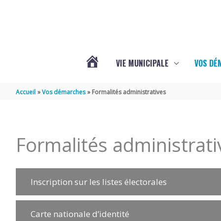
Aller au contenu
Aller au pied de page
VIE MUNICIPALE
VOS DÉ
ACTUALITÉS
Accueil
Vos démarches
Formalités administratives
DE
Formalités administrati
MAZERAY
Inscription sur les listes électorales
Carte nationale d’identité