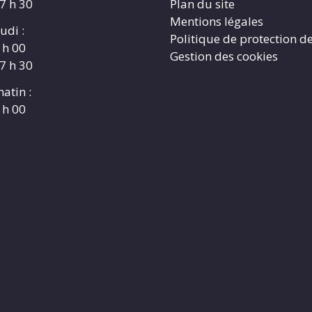
17 h 30
Plan du site
Mentions légales
udi :
Politique de protection d
 h 00
Gestion des cookies
17 h 30
atin :
 h 00