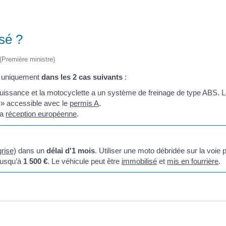
isé ?
 (Première ministre)
t uniquement
dans les 2 cas suivants
:
puissance et la motocyclette a un système de freinage de type ABS. 
» accessible avec le
permis A
.
la
réception européenne
.
grise)
dans un
délai d'1 mois
. Utiliser une moto débridée sur la voie 
jusqu’à
1 500 €
. Le véhicule peut être
immobilisé
et
mis en fourrière
.