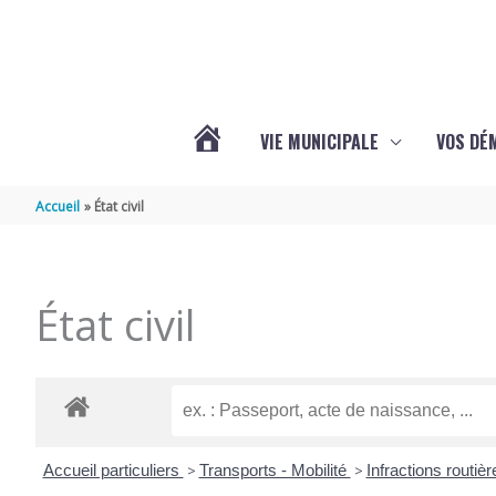
Aller au contenu
Aller au pied de page
VIE MUNICIPALE
VOS DÉ
ACTUALITÉS
Accueil
État civil
DE
État civil
MAZERAY
Accueil particuliers
>
Transports - Mobilité
>
Infractions routiè